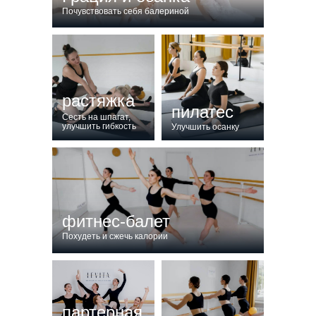
Почувствовать себя балериной
растяжка
пилатес
Сесть на шпагат,
улучшить гибкость
Улучшить осанку
фитнес-балет
Похудеть и сжечь калории
партерная