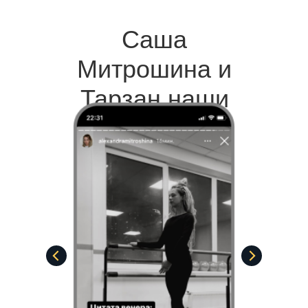
Саша
Митрошина и
Тарзан наши
клиенты