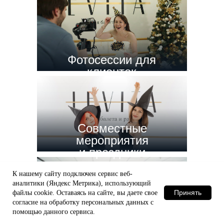
Фотосессии для
клиенток
Cовместные
мероприятия
и праздники
К нашему сайту подключен сервис веб-
аналитики (Яндекс Метрика), использующий
Принять
файлы сооkіе. Оставаясь на сайте, вы даете свое
согласие на обработку персональных данных с
Добавление клиентов
помощью данного сервиса.
в закрытый чат