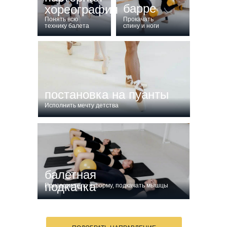
барре
хореография
Понять всю
Прокачать
технику балета
спину и ноги
постановка на пуанты
Исполнить мечту детства
балетная
подкачка
Привести тело в форму, подкачать мышцы