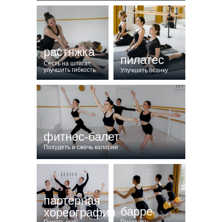
растяжка
пилатес
Сесть на шпагат,
улучшить гибкость
Улучшить осанку
фитнес-балет
Похудеть и сжечь калории
партерная
барре
хореография