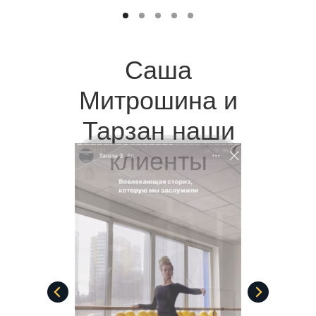
Саша
Митрошина и
Тарзан наши
клиенты