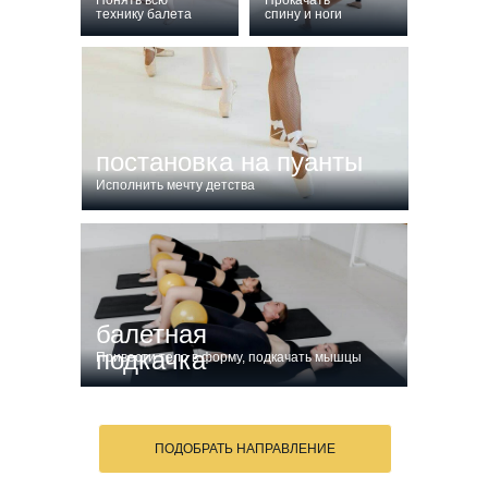
Понять всю
Прокачать
технику балета
спину и ноги
постановка на пуанты
Исполнить мечту детства
балетная
подкачка
Привести тело в форму, подкачать мышцы
ПОДОБРАТЬ НАПРАВЛЕНИЕ