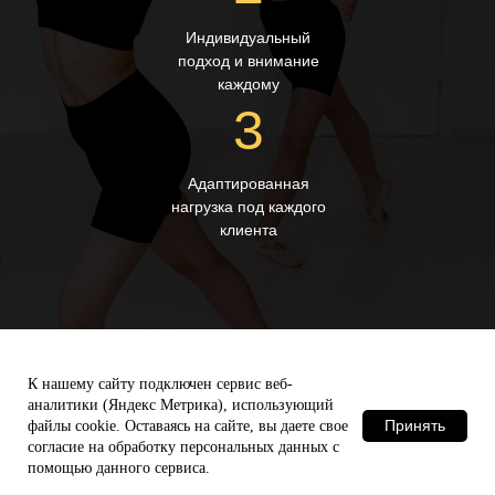
Индивидуальный
подход и внимание
каждому
3
Адаптированная
нагрузка под каждого
Все мы разные.
клиента
Даже если вы никогда не занимались
- приходите.
Мы обучаем с
К нашему сайту подключен сервис веб-
аналитики (Яндекс Метрика), использующий
полного нуля до
Принять
файлы сооkіе. Оставаясь на сайте, вы даете свое
согласие на обработку персональных данных с
выступления на
помощью данного сервиса.