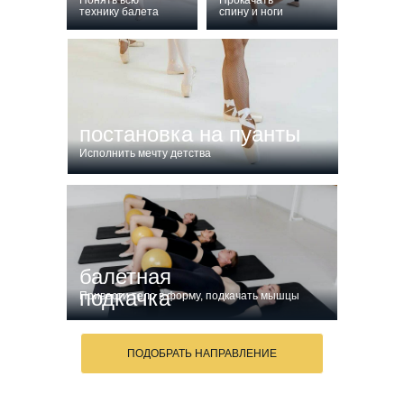
Понять всю
Прокачать
технику балета
спину и ноги
постановка на пуанты
Исполнить мечту детства
балетная
подкачка
Привести тело в форму, подкачать мышцы
ПОДОБРАТЬ НАПРАВЛЕНИЕ