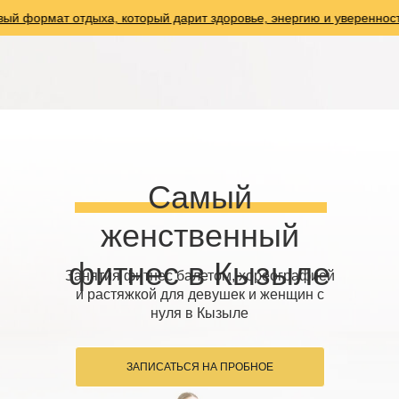
ат отдыха, который дарит здоровье, энергию и уверенность
Самый
женственный
фитнес в Кызыле
Занятия фитнес балетом, хореографией
и растяжкой для девушек и женщин с
нуля в Кызыле
ЗАПИСАТЬСЯ НА ПРОБНОЕ