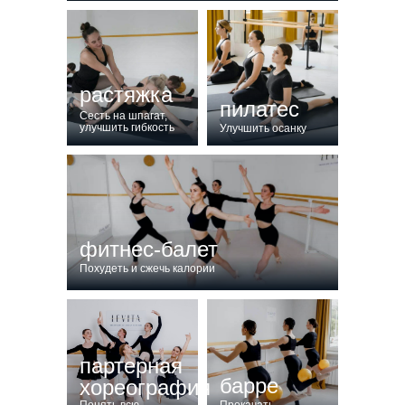
растяжка
пилатес
Сесть на шпагат,
улучшить гибкость
Улучшить осанку
фитнес-балет
Похудеть и сжечь калории
партерная
барре
хореография