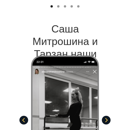
Саша
Митрошина и
Тарзан наши
клиенты