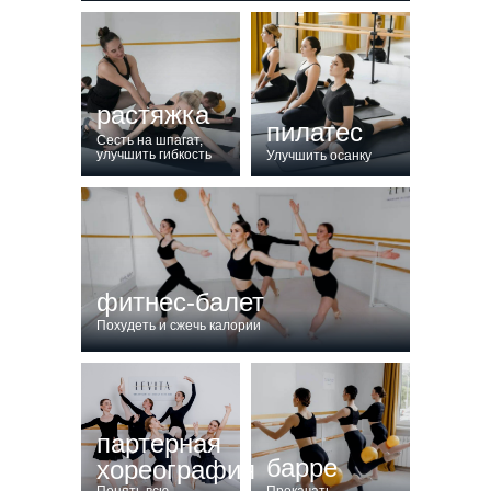
растяжка
пилатес
Сесть на шпагат,
улучшить гибкость
Улучшить осанку
фитнес-балет
Похудеть и сжечь калории
партерная
барре
хореография