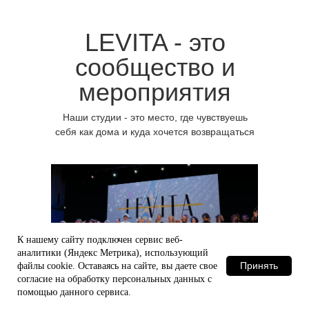
LEVITA - это
сообщество и
мероприятия
Наши студии - это место, где чувствуешь
себя как дома и куда хочется возвращаться
К нашему сайту подключен сервис веб-
Отчетные концерты
аналитики (Яндекс Метрика), использующий
Принять
файлы сооkіе. Оставаясь на сайте, вы даете свое
согласие на обработку персональных данных с
помощью данного сервиса.