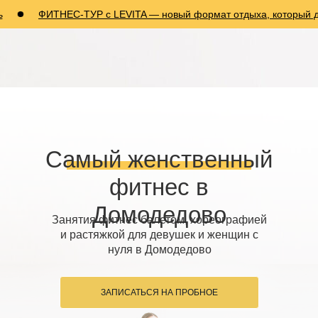
ФИТНЕС-ТУР с LEVITA — новый формат отдыха, который дарит здо
Самый женственный
фитнес в
Домодедово
Занятия фитнес балетом, хореографией
и растяжкой для девушек и женщин с
нуля в Домодедово
ЗАПИСАТЬСЯ НА ПРОБНОЕ