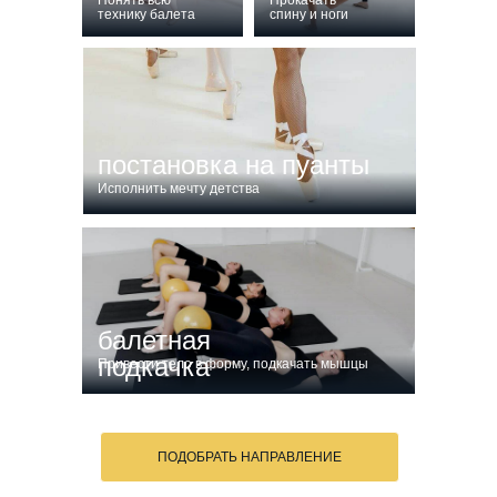
Понять всю
Прокачать
технику балета
спину и ноги
постановка на пуанты
Исполнить мечту детства
балетная
подкачка
Привести тело в форму, подкачать мышцы
ПОДОБРАТЬ НАПРАВЛЕНИЕ